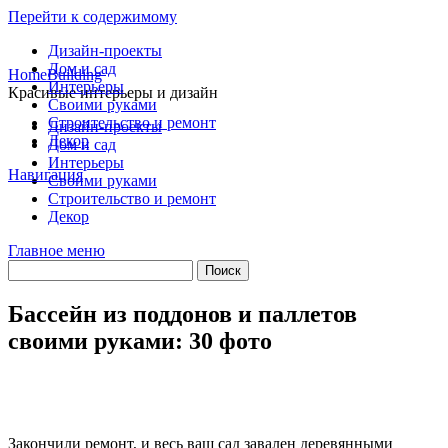
Перейти к содержимому
Дизайн-проекты
Дом и сад
HomeBuilding
Интерьеры
Красивые интерьеры и дизайн
Своими руками
Строительство и ремонт
Дизайн-проекты
Декор
Дом и сад
Интерьеры
Навигация
Своими руками
Строительство и ремонт
Декор
Главное меню
Бассейн из поддонов и паллетов
своими руками: 30 фото
Закончили ремонт, и весь ваш сад завален деревянными