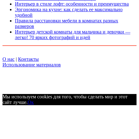
Интерьер в стиле лофт: особенности и преимущества
Эргономика на кухне: как сделать ее максимально
удобной
Правила расстановки мебели в комнатах разных
размеров
Интерьер детской комнаты для мальчика и девочки —
легко! 70 ярких фотографий и идей
О нас
|
Контакты
Использование материалов
Мы используем cookies для того, чтобы сделать мир и этот
сайт лучше.
Ок