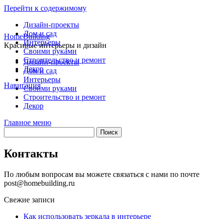
Перейти к содержимому
Дизайн-проекты
Дом и сад
HomeBuilding
Интерьеры
Красивые интерьеры и дизайн
Своими руками
Строительство и ремонт
Дизайн-проекты
Декор
Дом и сад
Интерьеры
Навигация
Своими руками
Строительство и ремонт
Декор
Главное меню
Контакты
По любым вопросам вы можете связаться с нами по почте
post@homebuilding.ru
Свежие записи
Как использовать зеркала в интерьере