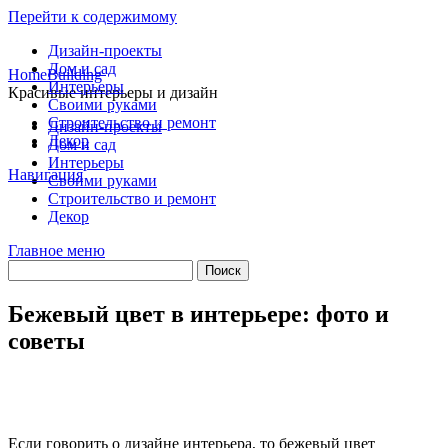
Перейти к содержимому
Дизайн-проекты
Дом и сад
HomeBuilding
Интерьеры
Красивые интерьеры и дизайн
Своими руками
Строительство и ремонт
Дизайн-проекты
Декор
Дом и сад
Интерьеры
Навигация
Своими руками
Строительство и ремонт
Декор
Главное меню
Бежевый цвет в интерьере: фото и
советы
Если говорить о дизайне интерьера, то бежевый цвет