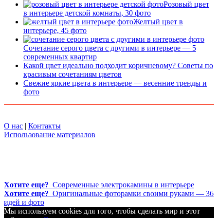
Розовый цвет
в интерьере детской комнаты, 30 фото
Желтый цвет в
интерьере, 45 фото
Сочетание серого цвета с другими в интерьере — 5
современных квартир
Какой цвет идеально подходит коричневому? Советы по
красивым сочетаниям цветов
Свежие яркие цвета в интерьере — весенние тренды и
фото
О нас
|
Контакты
Использование материалов
Хотите еще?
Современные электрокамины в интерьере
Хотите еще?
Оригинальные фоторамки своими руками — 36
идей и фото
Мы используем cookies для того, чтобы сделать мир и этот