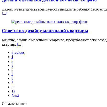
Далеко не всегда есть возможность выделить ребенку свою отд
[...]
Советы по дизайну маленькой квартиры
Многие, слыша о маленькой квартире, представляют себе безр
квартир,
[...]
Previous
1
2
3
4
5
6
7
…
12
Next
Свежие записи