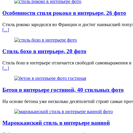
Особенности стиля рококо в интерьере, 26 фото
Стиль рококо зародился во Франции и достиг наивысшей попу
[...]
Стиль бохо в интерьере, 20 фото
Стиль бохо в интерьере отличается свободой самовыражения и 
[...]
Бетон в интерьере гостиной, 40 стильных фото
На основе бетона уже несколько десятилетий строят самые проч
Марокканский стиль в интерьере ванной