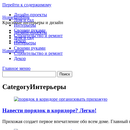
Перейти к содержимому
Дизайн-проекты
HomeBuilding
Дом и сад
Красивые интерьеры и дизайн
Интерьеры
Своими руками
Дизайн-проекты
Строительство и ремонт
Дом и сад
Декор
Интерьеры
Своими руками
Навигация
Строительство и ремонт
Декор
Главное меню
Category
Интерьеры
Навести порядок в коридоре? Легко!
Прихожая создает первое впечатление обо всем доме. Главный