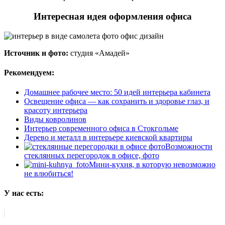
Интересная идея оформления офиса
Источник и фото:
студия «Амадей»
Рекомендуем:
Домашнее рабочее место: 50 идей интерьера кабинета
Освещение офиса — как сохранить и здоровье глаз, и
красоту интерьера
Виды ковролинов
Интерьер современного офиса в Стокгольме
Дерево и металл в интерьере киевской квартиры
Возможности
стеклянных перегородок в офисе, фото
Мини-кухня, в которую невозможно
не влюбиться!
У нас есть: