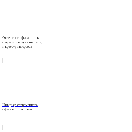
Освещение офиса — как
сохранить и здоровье глаз,
и красоту интерьера
Интерьер современного
офиса в Стокгольме