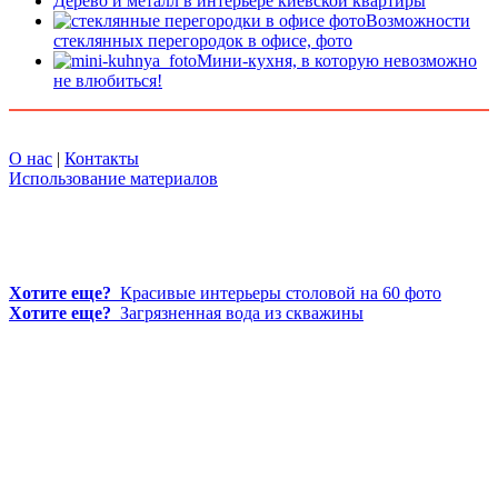
Дерево и металл в интерьере киевской квартиры
Возможности
стеклянных перегородок в офисе, фото
Мини-кухня, в которую невозможно
не влюбиться!
О нас
|
Контакты
Использование материалов
Хотите еще?
Красивые интерьеры столовой на 60 фото
Хотите еще?
Загрязненная вода из скважины