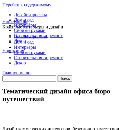
Перейти к содержимому
Дизайн-проекты
Дом и сад
HomeBuilding
Интерьеры
Красивые интерьеры и дизайн
Своими руками
Строительство и ремонт
Дизайн-проекты
Декор
Дом и сад
Интерьеры
Навигация
Своими руками
Строительство и ремонт
Декор
Главное меню
Тематический дизайн офиса бюро
путешествий
Дизайн коммерческих интерьеров, безусловно, имеет свои