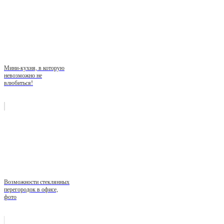
Мини-кухня, в которую
невозможно не
влюбиться!
Возможности стеклянных
перегородок в офисе,
фото