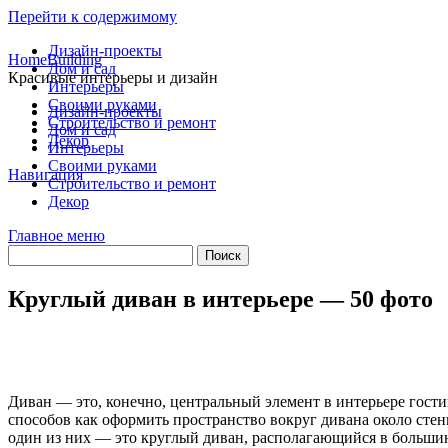
Перейти к содержимому
Дизайн-проекты
HomeBuilding
Дом и сад
Красивые интерьеры и дизайн
Интерьеры
Своими руками
Дизайн-проекты
Строительство и ремонт
Дом и сад
Декор
Интерьеры
Своими руками
Навигация
Строительство и ремонт
Декор
Главное меню
Круглый диван в интерьере — 50 фото
Диван — это, конечно, центральный элемент в интерьере гост
способов как оформить пространство вокруг дивана около стен
один из них — это круглый диван, располагающийся в большинс