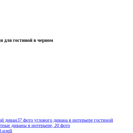
 для гостиной в черном
37 фото углового дивана в интерьере гостиной
тные диваны в интерьере, 20 фото
0 идей