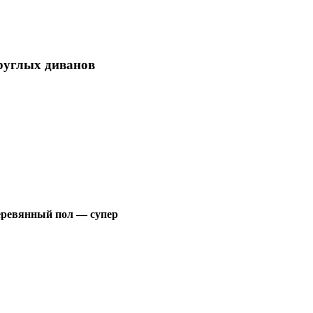
руглых диванов
еревянный пол — супер