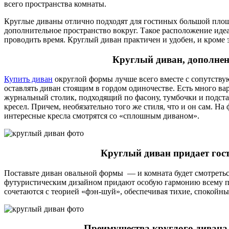
всего пространства комнаты.
Круглые диваны отлично подходят для гостиных большой площа
дополнительное пространство вокруг. Такое расположение идеа
проводить время. Круглый диван практичен и удобен, и кроме
Круглый диван, дополне
Купить диван
округлой формы лучше всего вместе с сопутству
оставлять диван стоящим в гордом одиночестве. Есть много ва
журнальный столик, подходящий по фасону, тумбочки и подста
кресел. Причем, необязательно того же стиля, что и он сам. 
интересные кресла смотрятся со «сплошным диваном».
Круглый диван придает гос
Поставьте диван овальной формы — и комната будет смотретьс
футуристическим дизайном придают особую гармонию всему пр
сочетаются с теорией «фэн-шуй», обеспечивая тихие, спокойны
Преимущества круглого дивана 