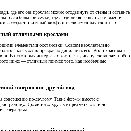
ди, где его без проблем можно отодвинуть от стены и оставить
льно для большой семьи, где люди любят общаться и вместе
 этого создает приятный комфорт в современных гостиных.
нный отличными креслами
ющими элементами обстановки. Совсем необязательно
риантов, как можно прекрасно дополнить его. Это и красивый
вки. В некоторых интерьерах комплект дивану составляет набор
На фото ниже — отличный пример того, как необычные
тиной совершенно другой вид
я совершенно по-другому. Такие формы вместе с
остранству. Кроме того, круглые предметы отлично
е вечера дома.
в современном дизайне гостиной