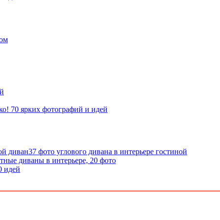
ком
ой
ко! 70 ярких фотографий и идей
37 фото углового дивана в интерьере гостиной
тные диваны в интерьере, 20 фото
0 идей