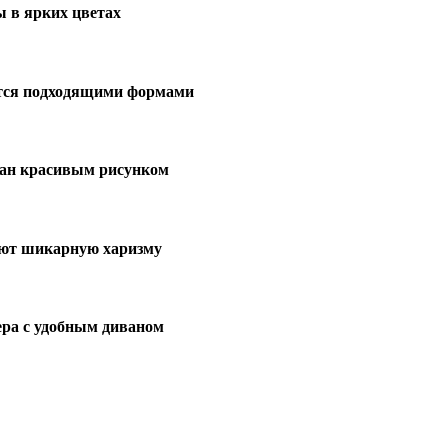
 в ярких цветах
тся подходящими формами
ан красивым рисунком
ют шикарную харизму
ера с удобным диваном