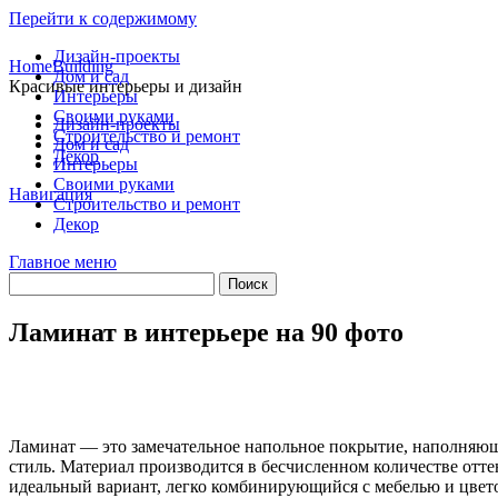
Перейти к содержимому
Дизайн-проекты
HomeBuilding
Дом и сад
Красивые интерьеры и дизайн
Интерьеры
Своими руками
Дизайн-проекты
Строительство и ремонт
Дом и сад
Декор
Интерьеры
Своими руками
Навигация
Строительство и ремонт
Декор
Главное меню
Ламинат в интерьере на 90 фото
Ламинат — это замечательное напольное покрытие, наполняющ
стиль. Материал производится в бесчисленном количестве отте
идеальный вариант, легко комбинирующийся с мебелью и цвет