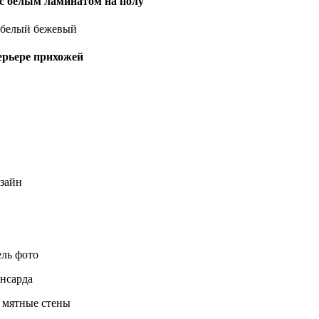
с белым ламинатом на полу
ерьере прихожей