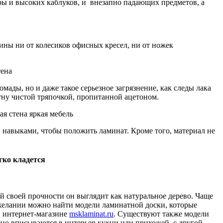
ы и высоких каблуков, и внезапно падающих предметов, а
ины ни от колесиков офисных кресел, ни от ножек
мады, но и даже такое серьезное загрязнение, как следы лака
ятну чистой тряпочкой, пропитанной ацетоном.
навыками, чтобы положить ламинат. Кроме того, материал не
гко кладется
й своей прочности он выглядит как натуральное дерево. Чаще
и желании можно найти модели ламинатной доски, которые
 в интернет-магазине
msklaminat.ru
. Существуют также модели
сно вписываются в интерьер кухни или прихожей, с другой —