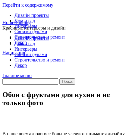
Перейти к содержимому
Дизайн-проекты
Дом и сад
HomeBuilding
Интерьеры
Красивые интерьеры и дизайн
Своими руками
Строительство и ремонт
Дизайн-проекты
Декор
Дом и сад
Интерьеры
Навигация
Своими руками
Строительство и ремонт
Декор
Главное меню
Обои с фруктами для кухни и не
только фото
В наше время люди все больше уделяют внимания дизайну