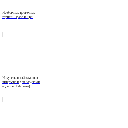
Необычные цветочные
горшки - фото и идеи
Искусственный камень в
интерьере и для наружной
отделки (126 фото)