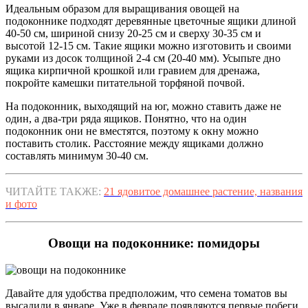
Идеальным образом для выращивания овощей на
подоконнике подходят деревянные цветочные ящики длиной
40-50 см, шириной снизу 20-25 см и сверху 30-35 см и
высотой 12-15 см. Такие ящики можно изготовить и своими
руками из досок толщиной 2-4 см (20-40 мм). Усыпьте дно
ящика кирпичной крошкой или гравием для дренажа,
покройте камешки питательной торфяной почвой.
На подоконник, выходящий на юг, можно ставить даже не
один, а два-три ряда ящиков. Понятно, что на один
подоконник они не вместятся, поэтому к окну можно
поставить столик. Расстояние между ящиками должно
составлять минимум 30-40 см.
ЧИТАЙТЕ ТАКЖЕ:
21 ядовитое домашнее растение, названия
и фото
Овощи на подоконнике: помидоры
Давайте для удобства предположим, что семена томатов вы
высадили в январе. Уже в феврале появляются первые побеги,