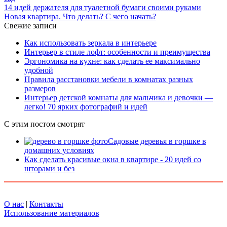
14 идей держателя для туалетной бумаги своими руками
Новая квартира. Что делать? С чего начать?
Свежие записи
Как использовать зеркала в интерьере
Интерьер в стиле лофт: особенности и преимущества
Эргономика на кухне: как сделать ее максимально
удобной
Правила расстановки мебели в комнатах разных
размеров
Интерьер детской комнаты для мальчика и девочки —
легко! 70 ярких фотографий и идей
С этим постом смотрят
Садовые деревья в горшке в
домашних условиях
Как сделать красивые окна в квартире - 20 идей со
шторами и без
О нас
|
Контакты
Использование материалов