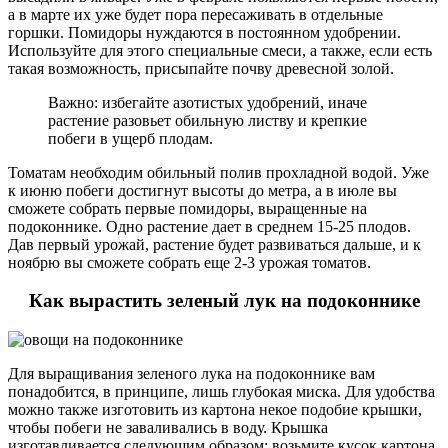
а в марте их уже будет пора пересаживать в отдельные
горшки. Помидоры нуждаются в постоянном удобрении.
Используйте для этого специальные смеси, а также, если есть
такая возможность, присыпайте почву древесной золой.
Важно: избегайте азотистых удобрений, иначе
растение разовьет обильную листву и крепкие
побеги в ущерб плодам.
Томатам необходим обильный полив прохладной водой. Уже
к июню побеги достигнут высоты до метра, а в июле вы
сможете собрать первые помидоры, выращенные на
подоконнике. Одно растение дает в среднем 15-25 плодов.
Дав первый урожай, растение будет развиваться дальше, и к
ноябрю вы сможете собрать еще 2-3 урожая томатов.
Как вырастить зеленый лук на подоконнике
Для выращивания зеленого лука на подоконнике вам
понадобится, в принципе, лишь глубокая миска. Для удобства
можно также изготовить из картона некое подобие крышки,
чтобы побеги не заваливались в воду. Крышка
изготавливается следующим образом: возьмите кусок картона