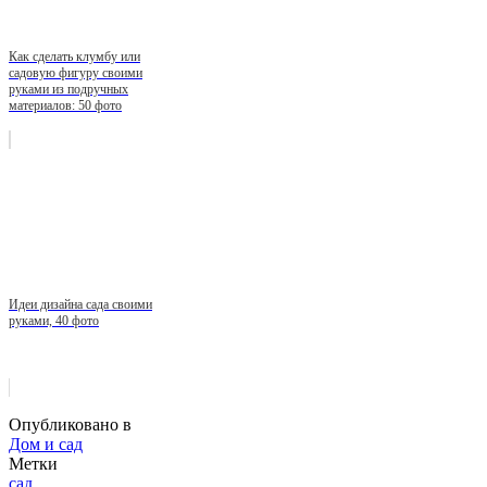
Как сделать клумбу или
садовую фигуру своими
руками из подручных
материалов: 50 фото
Идеи дизайна сада своими
руками, 40 фото
Опубликовано в
Дом и сад
Метки
сад