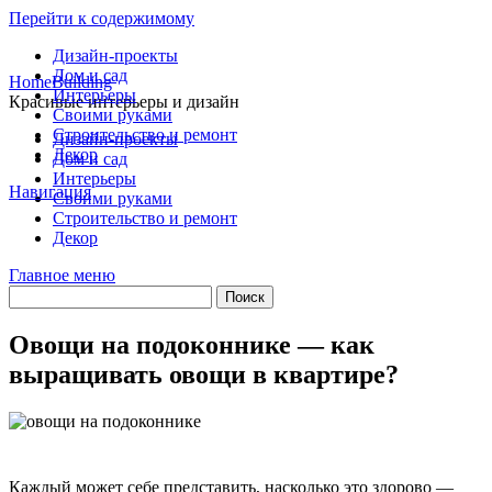
Перейти к содержимому
Дизайн-проекты
Дом и сад
HomeBuilding
Интерьеры
Красивые интерьеры и дизайн
Своими руками
Строительство и ремонт
Дизайн-проекты
Декор
Дом и сад
Интерьеры
Навигация
Своими руками
Строительство и ремонт
Декор
Главное меню
Овощи на подоконнике — как
выращивать овощи в квартире?
Каждый может себе представить, насколько это здорово —