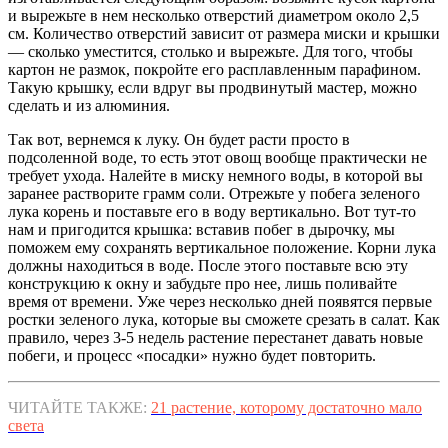
и вырежьте в нем несколько отверстий диаметром около 2,5
см. Количество отверстий зависит от размера миски и крышки
— сколько уместится, столько и вырежьте. Для того, чтобы
картон не размок, покройте его расплавленным парафином.
Такую крышку, если вдруг вы продвинутый мастер, можно
сделать и из алюминия.
Так вот, вернемся к луку. Он будет расти просто в
подсоленной воде, то есть этот овощ вообще практически не
требует ухода. Налейте в миску немного воды, в которой вы
заранее растворите грамм соли. Отрежьте у побега зеленого
лука корень и поставьте его в воду вертикально. Вот тут-то
нам и пригодится крышка: вставив побег в дырочку, мы
поможем ему сохранять вертикальное положение. Корни лука
должны находиться в воде. После этого поставьте всю эту
конструкцию к окну и забудьте про нее, лишь поливайте
время от времени. Уже через несколько дней появятся первые
ростки зеленого лука, которые вы сможете срезать в салат. Как
правило, через 3-5 недель растение перестанет давать новые
побеги, и процесс «посадки» нужно будет повторить.
ЧИТАЙТЕ ТАКЖЕ:
21 растение, которому достаточно мало
света