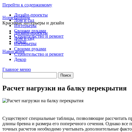
Перейти к содержимому
Дизайн-проекты
HomeBuilding
Дом и сад
Красивые интерьеры и дизайн
Интерьеры
Своими руками
Дизайн-проекты
Строительство и ремонт
Дом и сад
Декор
Интерьеры
Своими руками
Навигация
Строительство и ремонт
Декор
Главное меню
Расчет нагрузки на балку перекрытия
Существуют специальные таблицы, позволяющие рассчитать пр
длины бревна и размера его поперечного сечения. Однако вс
точных расчетов необходимо учитывать дополнительные фактор