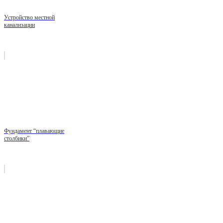
Устройство местной
канализации
Фундамент “плавающие
столбики”