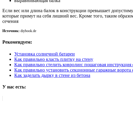
выравнивающая балка
Если вес или длина балок в конструкции превышает допустиму
которые примут на себя лишний вес. Кроме того, таким образ
сечения
Источник:
diybook.de
Рекомендуем:
Установка солнечной батареи
Как правильно класть плитку на стену
Как правильно стелить ковролин: пошаговая инструкция 
Как правильно установить секционные гаражные ворота 
Как заделать дырку в стене из бетона
У нас есть: