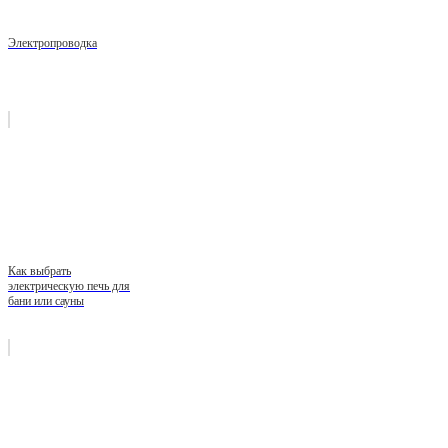
Электропроводка
Как выбрать
электрическую печь для
бани или сауны