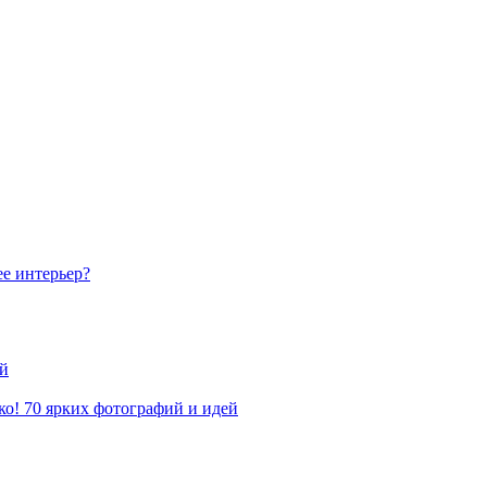
ее интерьер?
ой
ко! 70 ярких фотографий и идей