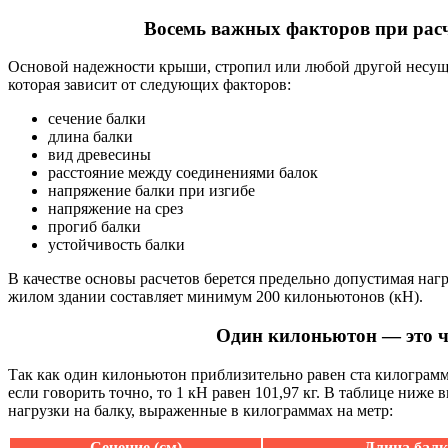
Восемь важных факторов при расч
Основой надежности крыши, стропил или любой другой несуще
которая зависит от следующих факторов:
сечение балки
длина балки
вид древесины
расстояние между соединениями балок
напряжение балки при изгибе
напряжение на срез
прогиб балки
устойчивость балки
В качестве основы расчетов берется предельно допустимая наг
жилом здании составляет минимум 200 килоньютонов (кН).
Один килоньютон — это ч
Так как один килоньютон приблизительно равен ста килограмм
если говорить точно, то 1 кН равен 101,97 кг. В таблице ниж
нагрузки на балку, выраженные в килограммах на метр:
Сечение (см)
Длина балк