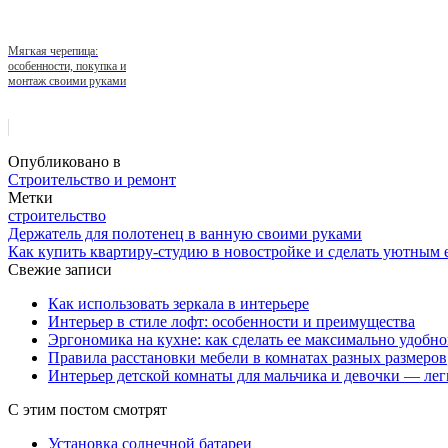
Мягкая черепица:
особенности, покупка и
монтаж своими руками
Опубликовано в
Строительство и ремонт
Метки
строительство
Держатель для полотенец в ванную своими руками
Как купить квартиру-студию в новостройке и сделать уютным 
Свежие записи
Как использовать зеркала в интерьере
Интерьер в стиле лофт: особенности и преимущества
Эргономика на кухне: как сделать ее максимально удобн
Правила расстановки мебели в комнатах разных размеров
Интерьер детской комнаты для мальчика и девочки — лег
С этим постом смотрят
Установка солнечной батареи