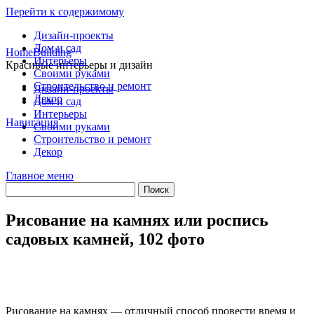
Перейти к содержимому
Дизайн-проекты
Дом и сад
HomeBuilding
Интерьеры
Красивые интерьеры и дизайн
Своими руками
Строительство и ремонт
Дизайн-проекты
Декор
Дом и сад
Интерьеры
Навигация
Своими руками
Строительство и ремонт
Декор
Главное меню
Рисование на камнях или роспись
садовых камней, 102 фото
Рисование на камнях — отличный способ провести время и