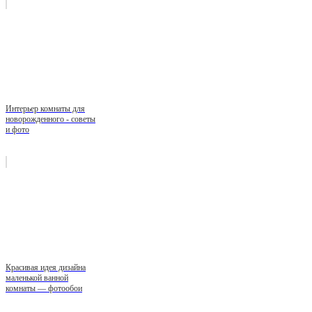
Интерьер комнаты для
новорожденного - советы
и фото
Красивая идея дизайна
маленькой ванной
комнаты — фотообои