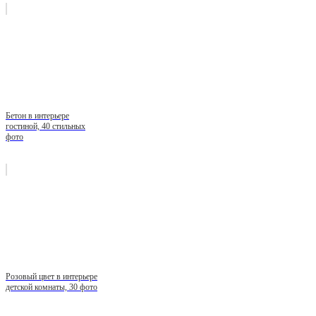
Бетон в интерьере
гостиной, 40 стильных
фото
Розовый цвет в интерьере
детской комнаты, 30 фото