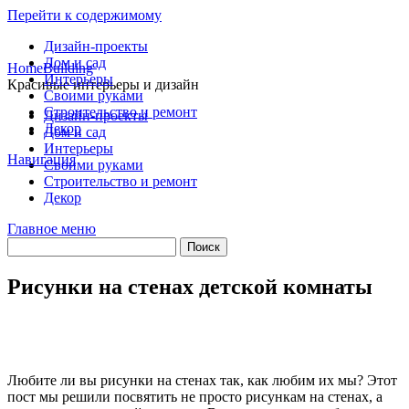
Перейти к содержимому
Дизайн-проекты
Дом и сад
HomeBuilding
Интерьеры
Красивые интерьеры и дизайн
Своими руками
Строительство и ремонт
Дизайн-проекты
Декор
Дом и сад
Интерьеры
Навигация
Своими руками
Строительство и ремонт
Декор
Главное меню
Рисунки на стенах детской комнаты
Любите ли вы рисунки на стенах так, как любим их мы? Этот
пост мы решили посвятить не просто рисункам на стенах, а