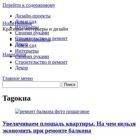
Перейти к содержимому
Дизайн-проекты
Дом и сад
HomeBuilding
Интерьеры
Красивые интерьеры и дизайн
Своими руками
Строительство и ремонт
Дизайн-проекты
Декор
Дом и сад
Интерьеры
Навигация
Своими руками
Строительство и ремонт
Декор
Главное меню
Tag
окна
Увеличиваем площадь квартиры. На чем нельзя
экономить при ремонте балкона