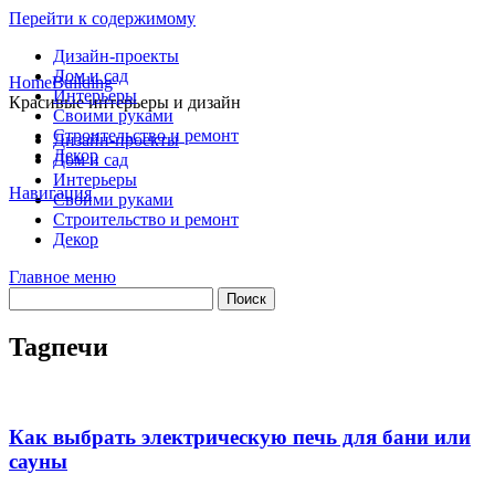
Перейти к содержимому
Дизайн-проекты
Дом и сад
HomeBuilding
Интерьеры
Красивые интерьеры и дизайн
Своими руками
Строительство и ремонт
Дизайн-проекты
Декор
Дом и сад
Интерьеры
Навигация
Своими руками
Строительство и ремонт
Декор
Главное меню
Tag
печи
Как выбрать электрическую печь для бани или
сауны