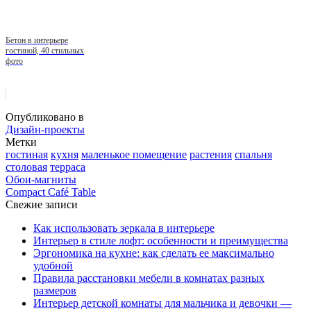
Бетон в интерьере
гостиной, 40 стильных
фото
Опубликовано в
Дизайн-проекты
Метки
гостиная
кухня
маленькое помещение
растения
спальня
столовая
терраса
Обои-магниты
Compact Café Table
Свежие записи
Как использовать зеркала в интерьере
Интерьер в стиле лофт: особенности и преимущества
Эргономика на кухне: как сделать ее максимально
удобной
Правила расстановки мебели в комнатах разных
размеров
Интерьер детской комнаты для мальчика и девочки —