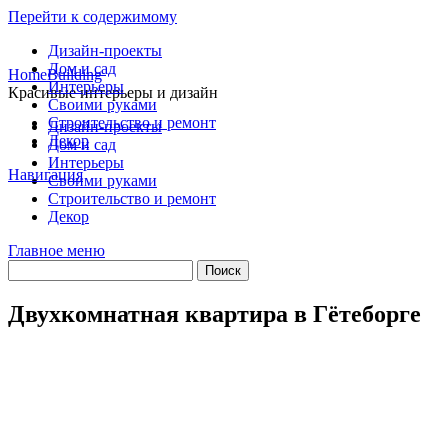
Перейти к содержимому
Дизайн-проекты
Дом и сад
HomeBuilding
Интерьеры
Красивые интерьеры и дизайн
Своими руками
Строительство и ремонт
Дизайн-проекты
Декор
Дом и сад
Интерьеры
Навигация
Своими руками
Строительство и ремонт
Декор
Главное меню
Двухкомнатная квартира в Гётеборге