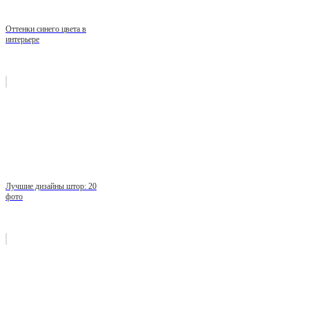
Оттенки синего цвета в
интерьере
Лучшие дизайны штор: 20
фото