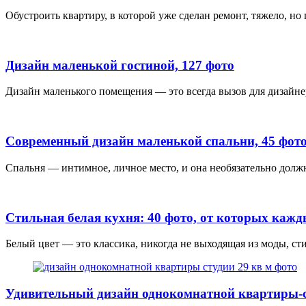
Обустроить квартиру, в которой уже сделан ремонт, тяжело, но
Дизайн маленькой гостиной, 127 фото
Дизайн маленького помещения — это всегда вызов для дизайнера
Современный дизайн маленькой спальни, 45 фот
Спальня — интимное, личное место, и она необязательно долж
Стильная белая кухня: 40 фото, от которых кажды
Белый цвет — это классика, никогда не выходящая из моды, сти
Удивительный дизайн однокомнатной квартиры-с