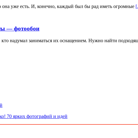
го она уже есть. И, конечно, каждый был бы рад иметь огромные
[
ты — фотообои
 кто надумал заниматься их оснащением. Нужно найти подходящ
ой
ко! 70 ярких фотографий и идей