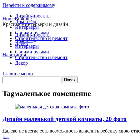
Перейти к содержимому
Дизайн-проекты
HomeBuilding
Дом и сад
Красивые интерьеры и дизайн
Интерьеры
Своими руками
Дизайн-проекты
Строительство и ремонт
Дом и сад
Декор
Интерьеры
Своими руками
Навигация
Строительство и ремонт
Декор
Главное меню
Tag
маленькое помещение
Дизайн маленькой детской комнаты, 20 фото
Далеко не всегда есть возможность выделить ребенку свою отд
[...]