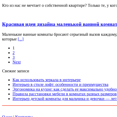
Кто из нас не мечтает о собственной квартире? Только те, у ко
Красивая идея дизайна маленькой ванной комна
Маленькие ванные комнаты бросают серьезный вызов каждому,
которые
[...]
1
2
3
Next
Свежие записи
Как использовать зеркала в интерьере
Интерьер в стиле лофт: особенности и преимущества
Эргономика на кухне: как сделать ее максимально удобн
Правила расстановки мебели в комнатах разных размеров
Интерьер детской комнаты для мальчика и девочки — лег
О нас
|
Контакты