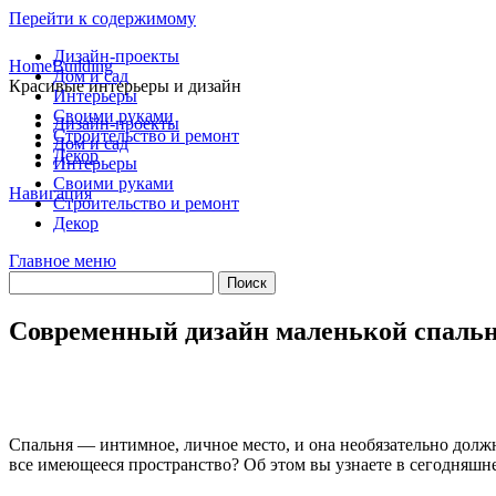
Перейти к содержимому
Дизайн-проекты
HomeBuilding
Дом и сад
Красивые интерьеры и дизайн
Интерьеры
Своими руками
Дизайн-проекты
Строительство и ремонт
Дом и сад
Декор
Интерьеры
Своими руками
Навигация
Строительство и ремонт
Декор
Главное меню
Современный дизайн маленькой спальн
Спальня — интимное, личное место, и она необязательно долж
все имеющееся пространство? Об этом вы узнаете в сегодняшне