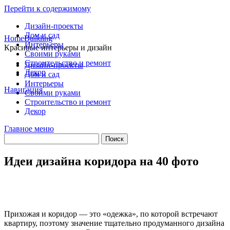
Перейти к содержимому
Дизайн-проекты
Дом и сад
HomeBuilding
Интерьеры
Красивые интерьеры и дизайн
Своими руками
Строительство и ремонт
Дизайн-проекты
Декор
Дом и сад
Интерьеры
Навигация
Своими руками
Строительство и ремонт
Декор
Главное меню
Идеи дизайна коридора на 40 фото
Прихожая и коридор — это «одежка», по которой встречают
квартиру, поэтому значение тщательно продуманного дизайна