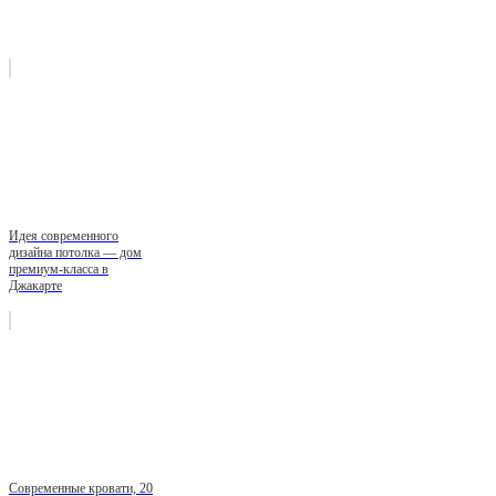
Идея современного
дизайна потолка — дом
премиум-класса в
Джакарте
Современные кровати, 20