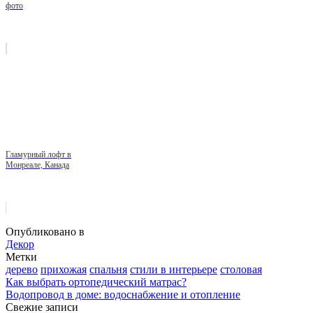
фото
Гламурный лофт в
Монреале, Канада
Опубликовано в
Декор
Метки
дерево
прихожая
спальня
стили в интерьере
столовая
Как выбрать ортопедический матрас?
Водопровод в доме: водоснабжение и отопление
Свежие записи