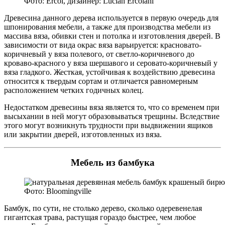
Фото: Ercol, дизайнер: Lucian Ercolani
Древесина данного дерева используется в первую очередь для
шпонирования мебели, а также для производства мебели из
массива вяза, обивки стен и потолка и изготовления дверей. В
зависимости от вида окрас вяза варьируется: красновато-
коричневый у вяза полевого, от светло-коричневого до
кроваво-красного у вяза шершавого и серовато-коричневый у
вяза гладкого. Жесткая, устойчивая к воздействию древесина
относится к твердым сортам и отличается равномерным
расположением четких годичных колец.
Недостатком древесины вяза является то, что со временем при
высыхании в ней могут образовываться трещины. Вследствие
этого могут возникнуть трудности при выдвижении ящиков
или закрытии дверей, изготовленных из вяза.
Мебель из бамбука
Фото: Bloomingville
Бамбук, по сути, не столько дерево, сколько одеревенелая
гигантская трава, растущая гораздо быстрее, чем любое