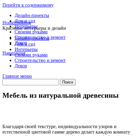
Перейти к содержимому
Дизайн-проекты
Дом и сад
HomeBuilding
Интерьеры
Красивые интерьеры и дизайн
Своими руками
Строительство и ремонт
Дизайн-проекты
Декор
Дом и сад
Интерьеры
Навигация
Своими руками
Строительство и ремонт
Декор
Главное меню
Мебель из натуральной древесины
Благодаря своей текстуре, индивидуальности узоров и
естественной цветовой гамме дерево делает каждую комнату