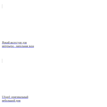
Яркий аксессуар для
интерьера - напольная ваза
Ufogel: оригинальный
небольшой дом