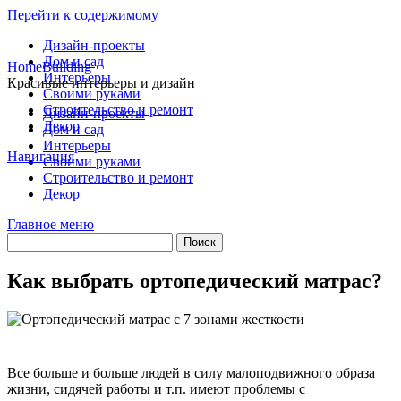
Перейти к содержимому
Дизайн-проекты
Дом и сад
HomeBuilding
Интерьеры
Красивые интерьеры и дизайн
Своими руками
Строительство и ремонт
Дизайн-проекты
Декор
Дом и сад
Интерьеры
Навигация
Своими руками
Строительство и ремонт
Декор
Главное меню
Как выбрать ортопедический матрас?
Все больше и больше людей в силу малоподвижного образа
жизни, сидячей работы и т.п. имеют проблемы с