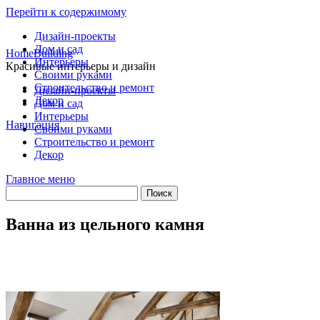
Перейти к содержимому
Дизайн-проекты
Дом и сад
HomeBuilding
Интерьеры
Красивые интерьеры и дизайн
Своими руками
Строительство и ремонт
Дизайн-проекты
Декор
Дом и сад
Интерьеры
Навигация
Своими руками
Строительство и ремонт
Декор
Главное меню
Ванна из цельного камня