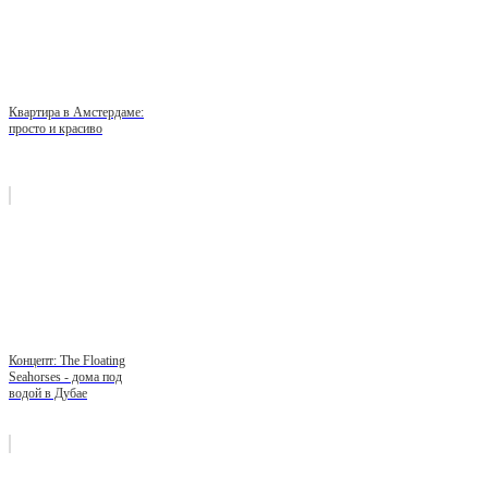
Квартира в Амстердаме:
просто и красиво
Концепт: The Floating
Seahorses - дома под
водой в Дубае