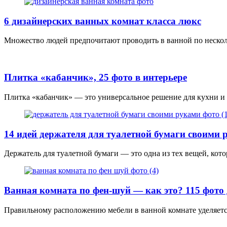
6 дизайнерских ванных комнат класса люкс
Множество людей предпочитают проводить в ванной по нескольк
Плитка «кабанчик», 25 фото в интерьере
Плитка «кабанчик» — это универсальное решение для кухни и 
14 идей держателя для туалетной бумаги своими 
Держатель для туалетной бумаги — это одна из тех вещей, кот
Ванная комната по фен-шуй — как это? 115 фото
Правильному расположению мебели в ванной комнате уделяется