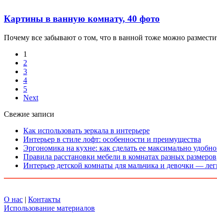
Картины в ванную комнату, 40 фото
Почему все забывают о том, что в ванной тоже можно размест
1
2
3
4
5
Next
Свежие записи
Как использовать зеркала в интерьере
Интерьер в стиле лофт: особенности и преимущества
Эргономика на кухне: как сделать ее максимально удобн
Правила расстановки мебели в комнатах разных размеров
Интерьер детской комнаты для мальчика и девочки — лег
О нас
|
Контакты
Использование материалов