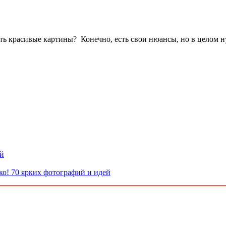
ить красивые картины? Конечно, есть свои нюансы, но в целом 
ой
ко! 70 ярких фотографий и идей