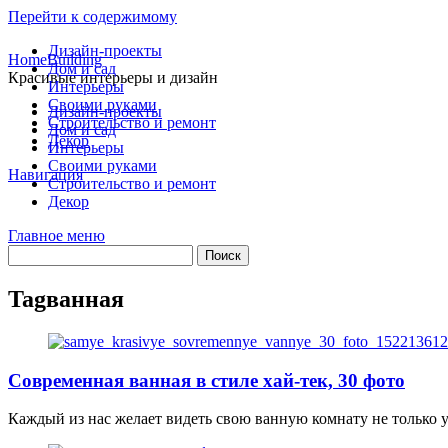
Перейти к содержимому
Дизайн-проекты
HomeBuilding
Дом и сад
Красивые интерьеры и дизайн
Интерьеры
Своими руками
Дизайн-проекты
Строительство и ремонт
Дом и сад
Декор
Интерьеры
Своими руками
Навигация
Строительство и ремонт
Декор
Главное меню
Tag
ванная
Современная ванная в стиле хай-тек, 30 фото
Каждый из нас желает видеть свою ванную комнату не только 