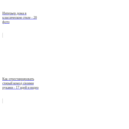
Интерьер дома в
классическом стиле - 20
фото
Как отреставрировать
старый комод своими
руками - 17 идей и видео