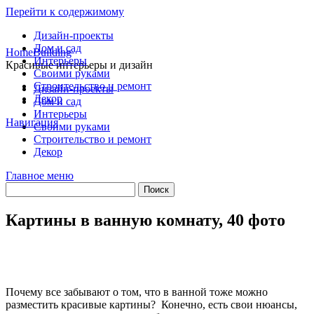
Перейти к содержимому
Дизайн-проекты
Дом и сад
HomeBuilding
Интерьеры
Красивые интерьеры и дизайн
Своими руками
Строительство и ремонт
Дизайн-проекты
Декор
Дом и сад
Интерьеры
Навигация
Своими руками
Строительство и ремонт
Декор
Главное меню
Картины в ванную комнату, 40 фото
Почему все забывают о том, что в ванной тоже можно
разместить красивые картины? Конечно, есть свои нюансы,