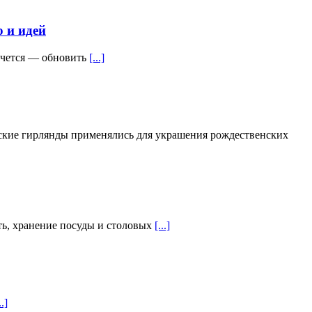
 и идей
хочется — обновить
[...]
еские гирлянды применялись для украшения рождественских
ить, хранение посуды и столовых
[...]
..]