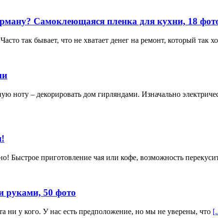
арману? Самоклеющаяся пленка для кухни, 18 фото
асто так бывает, что не хватает денег на ремонт, который так 
ми
ную ноту – декорировать дом гирляндами. Изначально электрич
!
обно! Быстрое приготовление чая или кофе, возможность перекус
и руками, 50 фото
ета ни у кого. У нас есть предположение, но мы не уверены, что
[.