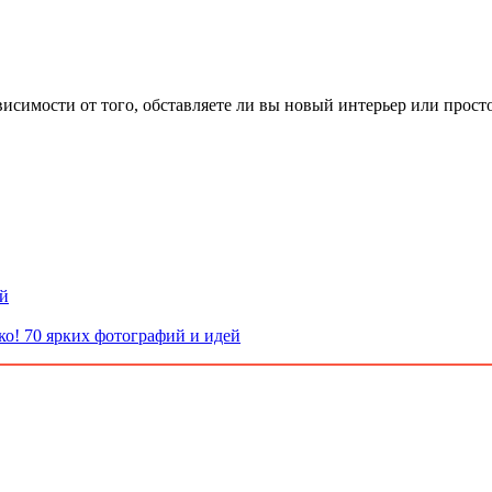
симости от того, обставляете ли вы новый интерьер или просто
ой
ко! 70 ярких фотографий и идей