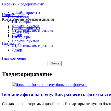
Перейти к содержимому
Дизайн-проекты
HomeBuilding
Дом и сад
Красивые интерьеры и дизайн
Интерьеры
Своими руками
Дизайн-проекты
Строительство и ремонт
Дом и сад
Декор
Интерьеры
Своими руками
Навигация
Строительство и ремонт
Декор
Главное меню
Tag
декорирование
Большие фото на стену. Как развесить фото на ст
Создавая неповторимый дизайн своей квартиры не нужно боять