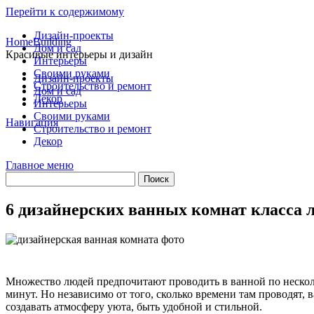
Перейти к содержимому
Дизайн-проекты
HomeBuilding
Дом и сад
Красивые интерьеры и дизайн
Интерьеры
Своими руками
Дизайн-проекты
Строительство и ремонт
Дом и сад
Декор
Интерьеры
Своими руками
Навигация
Строительство и ремонт
Декор
Главное меню
6 дизайнерских ванных комнат класса 
Множество людей предпочитают проводить в ванной по несколь
минут. Но независимо от того, сколько времени там проводят,
создавать атмосферу уюта, быть удобной и стильной.