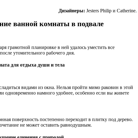
Дизайнеры:
Jesters Philip и Catherine.
ние ванной комнаты в подвале
аря грамотной планировке в ней удалось уместить все
 после утомительного рабочего дня.
мната для отдыха души и тела
сладиться видами из окна. Нельзя пройти мимо раковин в этой
и одновременно намного удобнее, особенно если вы живете
онная поверхность постепенно переходит в плитку под дерево.
 сочетание не может оставить равнодушным.
ущение единения с природой