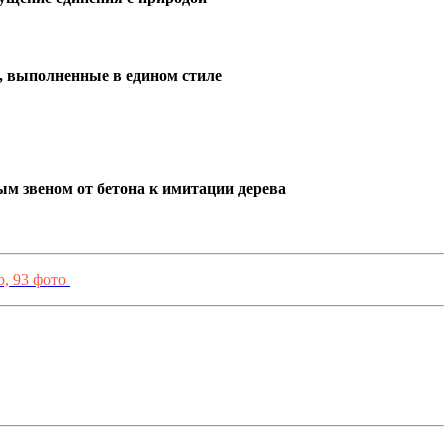
, выполненные в едином стиле
м звеном от бетона к имитации дерева
о, 93 фото