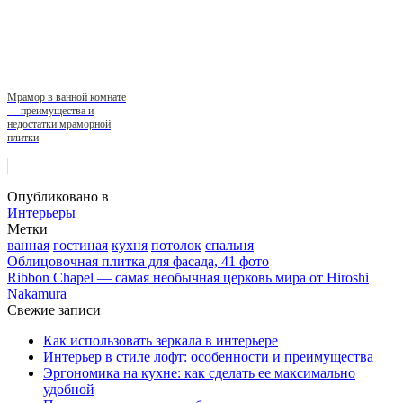
Мрамор в ванной комнате
— преимущества и
недостатки мраморной
плитки
Опубликовано в
Интерьеры
Метки
ванная
гостиная
кухня
потолок
спальня
Облицовочная плитка для фасада, 41 фото
Ribbon Chapel — самая необычная церковь мира от Hiroshi
Nakamura
Свежие записи
Как использовать зеркала в интерьере
Интерьер в стиле лофт: особенности и преимущества
Эргономика на кухне: как сделать ее максимально
удобной