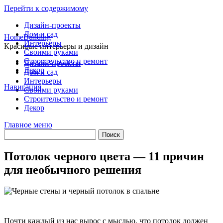
Перейти к содержимому
Дизайн-проекты
Дом и сад
HomeBuilding
Интерьеры
Красивые интерьеры и дизайн
Своими руками
Строительство и ремонт
Дизайн-проекты
Декор
Дом и сад
Интерьеры
Навигация
Своими руками
Строительство и ремонт
Декор
Главное меню
Потолок черного цвета — 11 причин
для необычного решения
Почти каждый из нас вырос с мыслью, что потолок должен