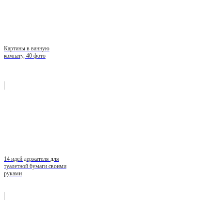
Картины в ванную
комнату, 40 фото
14 идей держателя для
туалетной бумаги своими
руками