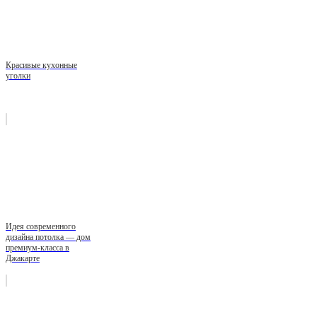
Красивые кухонные
уголки
Идея современного
дизайна потолка — дом
премиум-класса в
Джакарте