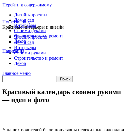
Перейти к содержимому
Дизайн-проекты
Дом и сад
HomeBuilding
Интерьеры
Красивые интерьеры и дизайн
Своими руками
Строительство и ремонт
Дизайн-проекты
Декор
Дом и сад
Интерьеры
Навигация
Своими руками
Строительство и ремонт
Декор
Главное меню
Красивый календарь своими руками
— идеи и фото
У наших родителей были популярны перекидные календари