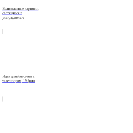
Великолепные картинки,
светящиеся в
ультрафиолете
Идеи дизайна стены с
телевизором, 19 фото