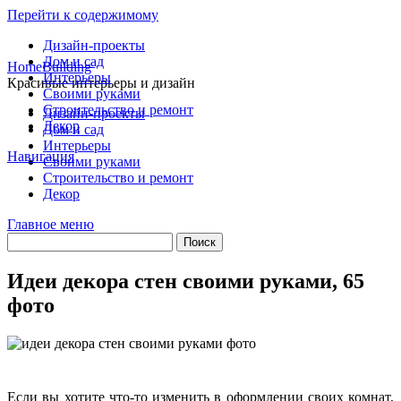
Перейти к содержимому
Дизайн-проекты
Дом и сад
HomeBuilding
Интерьеры
Красивые интерьеры и дизайн
Своими руками
Строительство и ремонт
Дизайн-проекты
Декор
Дом и сад
Интерьеры
Навигация
Своими руками
Строительство и ремонт
Декор
Главное меню
Идеи декора стен своими руками, 65
фото
Если вы хотите что-то изменить в оформлении своих комнат,