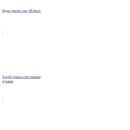
Идеи декора стен, 68 фото
8 идей декора стен своими
руками