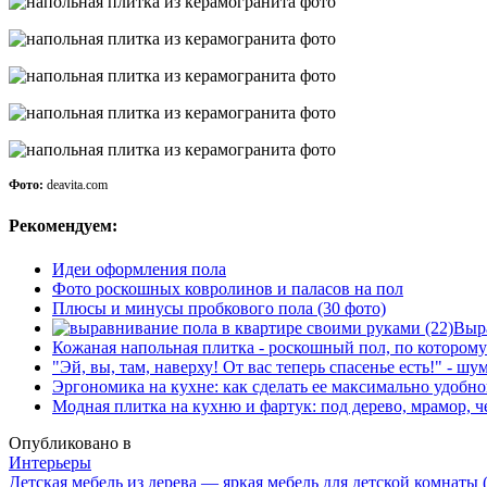
Фото:
deavita.com
Рекомендуем:
Идеи оформления пола
Фото роскошных ковролинов и паласов на пол
Плюсы и минусы пробкового пола (30 фото)
Выр
Кожаная напольная плитка - роскошный пол, по которому
"Эй, вы, там, наверху! От вас теперь спасенье есть!" - ш
Эргономика на кухне: как сделать ее максимально удобн
Модная плитка на кухню и фартук: под дерево, мрамор, ч
Опубликовано в
Интерьеры
Детская мебель из дерева — яркая мебель для детской комнаты 