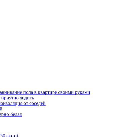
авнивание пола в квартире своими руками
 приятно ходить
умоизоляция от соседей
ой
ерно-белая
(50 фото)