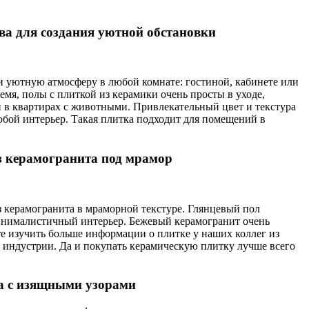
ва для создания уютной обстановки
и уютную атмосферу в любой комнате: гостиной, кабинете или
емя, полы с плиткой из керамики очень просты в уходе,
и в квартирах с животными. Привлекательный цвет и текстура
юбой интерьер. Такая плитка подходит для помещений в
з керамогранита под мрамор
 керамогранита в мраморной текстуре. Глянцевый пол
инималистичный интерьер. Бежевый керамогранит очень
те изучить больше информации о плитке у наших коллег из
й индустрии. Да и покупать керамическую плитку лучше всего
а с изящными узорами