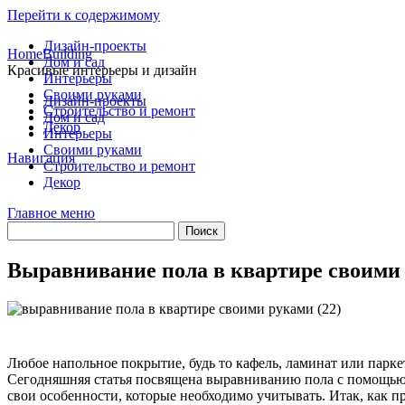
Перейти к содержимому
Дизайн-проекты
HomeBuilding
Дом и сад
Красивые интерьеры и дизайн
Интерьеры
Своими руками
Дизайн-проекты
Строительство и ремонт
Дом и сад
Декор
Интерьеры
Своими руками
Навигация
Строительство и ремонт
Декор
Главное меню
Выравнивание пола в квартире своими
Любое напольное покрытие, будь то кафель, ламинат или паркет
Сегодняшняя статья посвящена выравниванию пола с помощью 
свои особенности, которые необходимо учитывать. Итак, как 