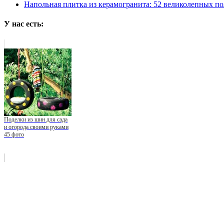
Напольная плитка из керамогранита: 52 великолепных по
У нас есть:
Поделки из шин для сада
и огорода своими руками
45 фото