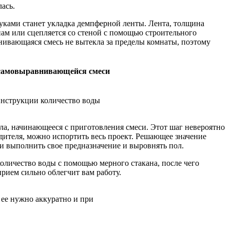
ась.
ками станет укладка демпферной ленты. Лента, толщина
енам или сцепляется со стеной с помощью строительного
нивающаяся смесь не вытекла за пределы комнаты, поэтому
 самовыравнивающейся смеси
инструкции количество воды
а, начинающееся с приготовления смеси. Этот шаг невероятно
одителя, можно испортить весь проект. Решающее значение
си выполнить свое предназначение и выровнять пол.
оличество воды с помощью мерного стакана, после чего
прием сильно облегчит вам работу.
 ее нужно аккуратно и при