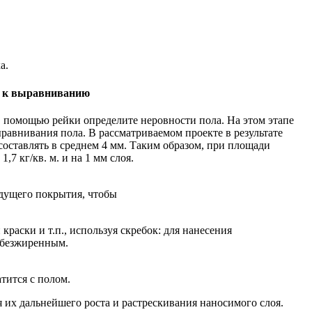
а.
а к выравниванию
помощью рейки определите неровности пола. На этом этапе
ыравнивания пола. В рассматриваемом проекте в результате
оставлять в среднем 4 мм. Таким образом, при площади
,7 кг/кв. м. и на 1 мм слоя.
дущего покрытия, чтобы
раски и т.п., используя скребок: для нанесения
обезжиренным.
атится с полом.
их дальнейшего роста и растрескивания наносимого слоя.