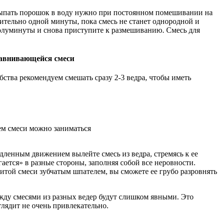
всыпать порошок в воду нужно при постоянном помешивании на
зительно одной минуты, пока смесь не станет однородной и
полуминуты и снова приступите к размешиванию. Смесь для
авнивающейся смеси
бства рекомендуем смешать сразу 2-3 ведра, чтобы иметь
ем смеси можно заниматься
едленным движением вылейте смесь из ведра, стремясь к ее
ается» в разные стороны, заполняя собой все неровности.
итой смеси зубчатым шпателем, вы сможете ее грубо разровнять
жду смесями из разных ведер будут слишком явными. Это
ыглядит не очень привлекательно.