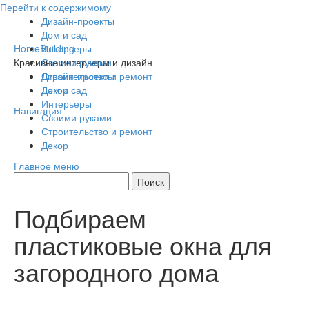
Перейти к содержимому
Дизайн-проекты
Дом и сад
HomeBuilding
Интерьеры
Красивые интерьеры и дизайн
Своими руками
Строительство и ремонт
Дизайн-проекты
Декор
Дом и сад
Интерьеры
Навигация
Своими руками
Строительство и ремонт
Декор
Главное меню
Подбираем
пластиковые окна для
загородного дома