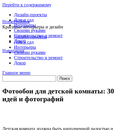
Перейти к содержимому
Дизайн-проекты
Дом и сад
HomeBuilding
Интерьеры
Красивые интерьеры и дизайн
Своими руками
Строительство и ремонт
Дизайн-проекты
Декор
Дом и сад
Интерьеры
Навигация
Своими руками
Строительство и ремонт
Декор
Главное меню
Фотообои для детской комнаты: 30
идей и фотографий
Детская комната должна быть наполненной радостью и