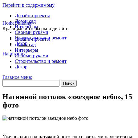
Перейти к содержимому
Дизайн-проекты
Дом и сад
HomeBuilding
Интерьеры
Красивые интерьеры и дизайн
Своими руками
Строительство и ремонт
Дизайн-проекты
Декор
Дом и сад
Интерьеры
Навигация
Своими руками
Строительство и ремонт
Декор
Главное меню
Натяжной потолок «звездное небо», 15
фото
Уже не один год натяжной потолок со звездами находится на