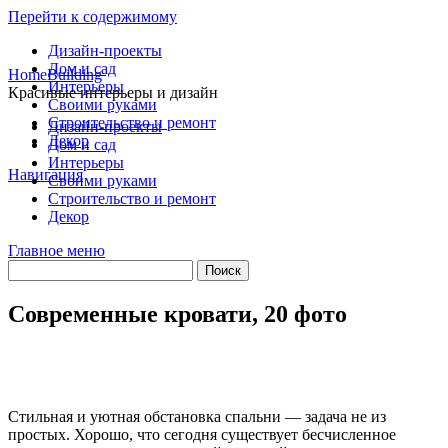
Перейти к содержимому
Дизайн-проекты
Дом и сад
HomeBuilding
Интерьеры
Красивые интерьеры и дизайн
Своими руками
Строительство и ремонт
Дизайн-проекты
Декор
Дом и сад
Интерьеры
Навигация
Своими руками
Строительство и ремонт
Декор
Главное меню
Современные кровати, 20 фото
Стильная и уютная обстановка спальни — задача не из
простых. Хорошо, что сегодня существует бесчисленное