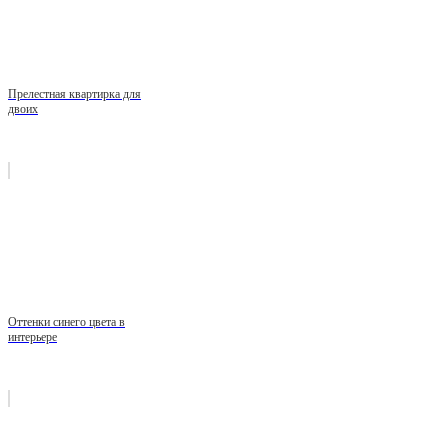
Прелестная квартирка для
двоих
Оттенки синего цвета в
интерьере