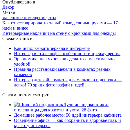
Опубликовано в
Декор
Метки
маленькое помещение
стол
Как отреставрировать старый комод своими руками — 17
идей и видео
Интерьерные наклейки на стену с крючками для одежды
Свежие записи
Как использовать зеркала в интерьере
Интерьер в стиле лофт: особенности и преимущества
Эргономика на кухне: как сделать ее максимально
удобной
Правила расстановки мебели в комнатах разных
размеров
Интерьер детской комнаты для мальчика и девочки —
легко! 70 ярких фотографий и идей
С этим постом смотрят
Лучшие подоконники-
столешницы для красоты и уюта, 26 фото
Домашнее рабочее место: 50 идей интерьера кабинета
Освещение офиса — как сохранить и здоровье глаз, и
красоту интерьера