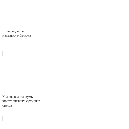
Яркие идеи для
маленького балкона
Красивые аквариумы
вместо унылых кухонных
столов