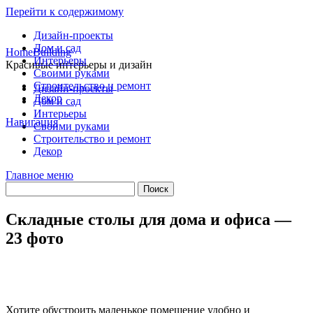
Перейти к содержимому
Дизайн-проекты
Дом и сад
HomeBuilding
Интерьеры
Красивые интерьеры и дизайн
Своими руками
Строительство и ремонт
Дизайн-проекты
Декор
Дом и сад
Интерьеры
Навигация
Своими руками
Строительство и ремонт
Декор
Главное меню
Складные столы для дома и офиса —
23 фото
Хотите обустроить маленькое помещение удобно и